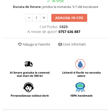
IN STOC
Durata de livrare:
produs la comanda. 5-7 zile lucratoare
ADAUGA IN COS
Cod Produs:
C623
Ai nevoie de ajutor?
0757 636 887
Adauga la Favorite
Cere informatii
Ai livrare gratuita la comenzi
Lichenii si florile nu necesita
mai mari de 550 lei
udare
Personalizeaza tabloul dorit
100% handmade