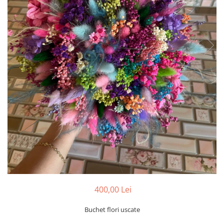
Tablou cu licheni Prietena
Tablou licheni pentru Barbati
Tablouri 40/30
Tablouri cu licheni pe canvas
Tablouri cu licheni pentru Nasi si
Fini
Tablouri fluturi
400,00 Lei
Buchet flori uscate