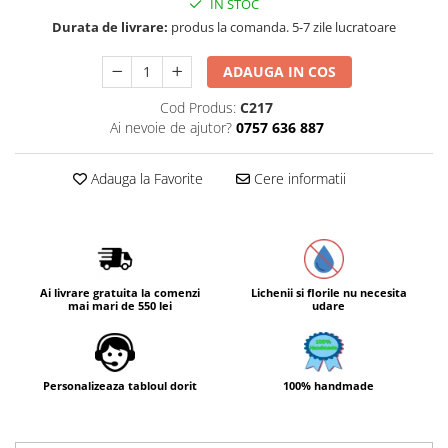
IN STOC
Durata de livrare:
produs la comanda. 5-7 zile lucratoare
ADAUGA IN COS
Cod Produs:
C217
Ai nevoie de ajutor?
0757 636 887
Adauga la Favorite
Cere informatii
Ai livrare gratuita la comenzi
Lichenii si florile nu necesita
mai mari de 550 lei
udare
Personalizeaza tabloul dorit
100% handmade