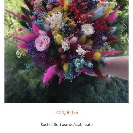
Tablou cu licheni Prietena
Tablou licheni pentru Barbati
Tablouri 40/30
Tablouri cu licheni pe canvas
Tablouri cu licheni pentru Nasi si
Fini
Tablouri fluturi
400,00 Lei
Buchet flori uscate/stabilizate