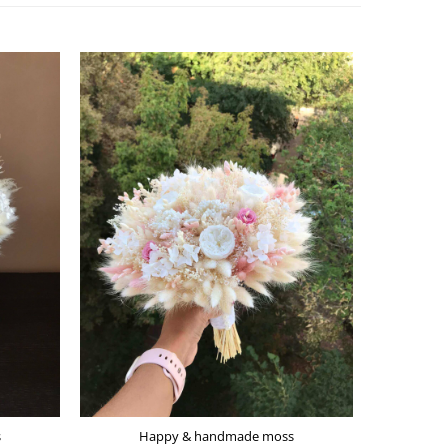
s
Happy & handmade moss
Ha