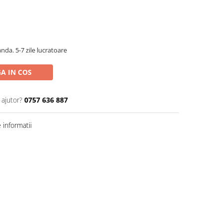
da. 5-7 zile lucratoare
A IN COS
 ajutor?
0757 636 887
informatii