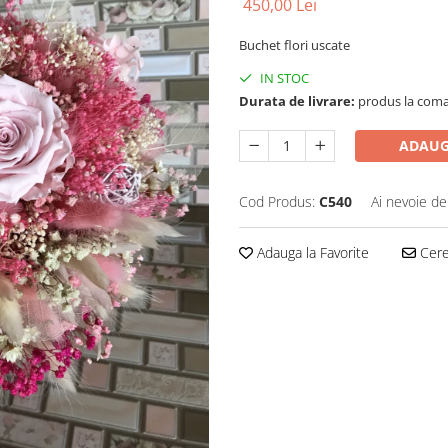
450,00 Lei
Buchet flori uscate
IN STOC
Durata de livrare:
produs la coman
ADAUG
Cod Produs:
C540
Ai nevoie de
Adauga la Favorite
Cere 