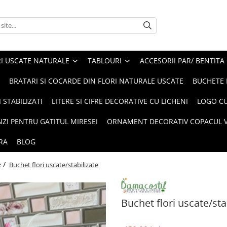
I USCATE NATURALE
TABLOURI
ACCESORII PAR/ BENTITA
BRATARI SI COCARDE DIN FLORI NATURALE USCATE
BUCHETE 
 STABILIZATI
LITERE SI CIFRE DECORATIVE CU LICHENI
LOGO CU
NZI PENTRU GATITUL MIRESEI
ORNAMENT DECORATIV COPACUL VI
RA
BLOG
e /
Buchet flori uscate/stabilizate
Buchet flori uscate/sta