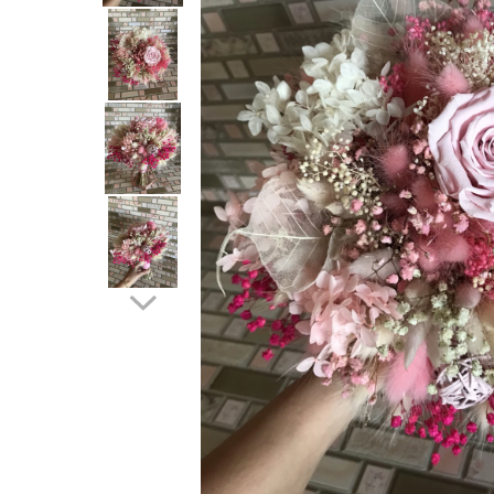
Tablou cu licheni Prietena
Tablou licheni pentru Barbati
Tablouri 40/30
Tablouri cu licheni pe canvas
Tablouri cu licheni pentru Nasi si
Fini
Tablouri fluturi