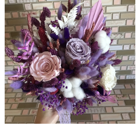
Tablou cu licheni Prietena
Tablou licheni pentru Barbati
Tablouri 40/30
Tablouri cu licheni pe canvas
Tablouri cu licheni pentru Nasi
si Fini
Tablouri fluturi