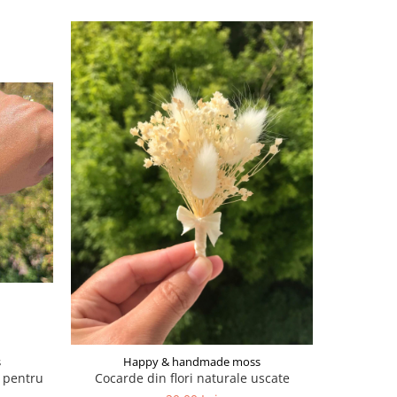
s
Happy & handmade moss
Ha
t pentru
Cocarde din flori naturale uscate
Cocarde