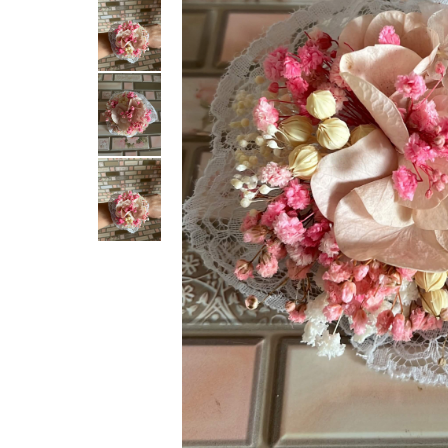
Tablou cu licheni Prietena
Tablou licheni pentru Barbati
Tablouri 40/30
Tablouri cu licheni pe canvas
Tablouri cu licheni pentru Nasi si
Fini
Tablouri fluturi