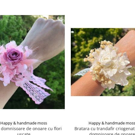
Happy & handmade moss
Happy & handmade mos
i domnisoare de onoare cu flori
Bratara cu trandafir criogena
uscate
domnisoare de onoare