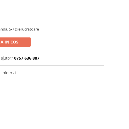
da. 5-7 zile lucratoare
A IN COS
 ajutor?
0757 636 887
informatii
Distribuie
pe
Facebook