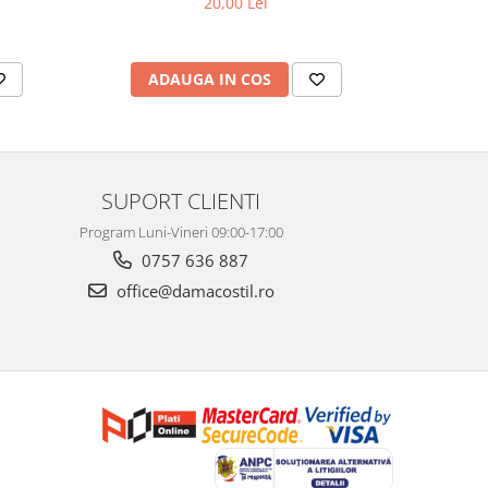
20,00 Lei
ADAUGA IN COS
AD
SUPORT CLIENTI
Program Luni-Vineri 09:00-17:00
0757 636 887
office@damacostil.ro