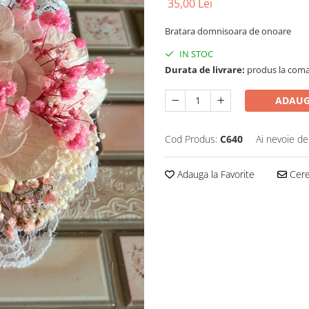
35,00 Lei
Bratara domnisoara de onoare
IN STOC
Durata de livrare:
produs la coman
ADAUG
Cod Produs:
C640
Ai nevoie de
Adauga la Favorite
Cere 