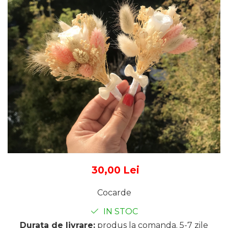
Tablou cu licheni Prietena
Tablou licheni pentru Barbati
Tablouri 40/30
Tablouri cu licheni pe canvas
Tablouri cu licheni pentru Nasi
si Fini
Tablouri fluturi
30,00 Lei
Cocarde
IN STOC
Durata de livrare:
produs la comanda. 5-7 zile