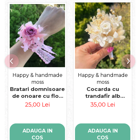
Happy & handmade
Happy & handmade
moss
moss
Bratari domnisoare
Cocarda cu
de onoare cu flori
trandafir alb
uscate
criogenat
25,00 Lei
35,00 Lei
ADAUGA IN
ADAUGA IN
COS
COS