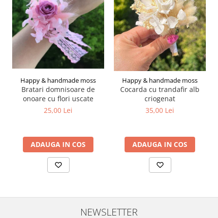
Happy & handmade moss
Happy & handmade moss
Bratari domnisoare de
Cocarda cu trandafir alb
onoare cu flori uscate
criogenat
25,00 Lei
35,00 Lei
ADAUGA IN COS
ADAUGA IN COS
NEWSLETTER