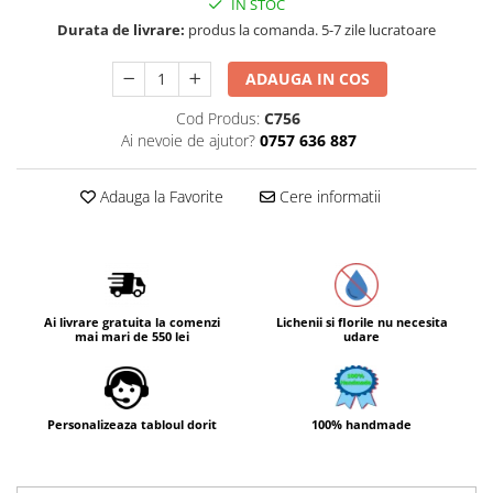
IN STOC
Durata de livrare:
produs la comanda. 5-7 zile lucratoare
ADAUGA IN COS
Cod Produs:
C756
Ai nevoie de ajutor?
0757 636 887
Adauga la Favorite
Cere informatii
Ai livrare gratuita la comenzi
Lichenii si florile nu necesita
mai mari de 550 lei
udare
Personalizeaza tabloul dorit
100% handmade