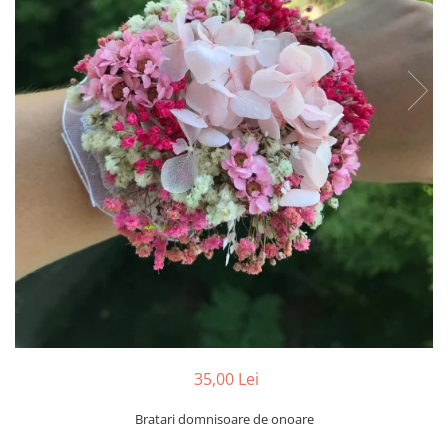
Tablou cu licheni Prietena
Tablou licheni pentru Barbati
Tablouri 40/30
Tablouri cu licheni pe canvas
Tablouri cu licheni pentru Nasi si
Fini
Tablouri fluturi
35,00 Lei
Bratari domnisoare de onoare