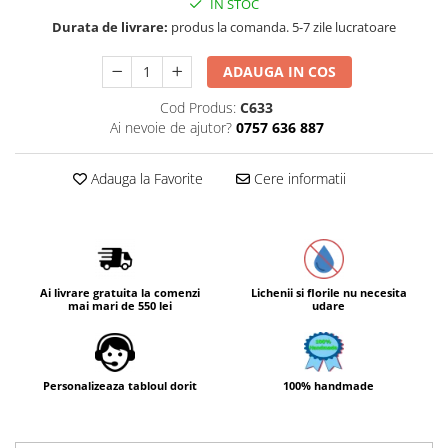
IN STOC
Durata de livrare:
produs la comanda. 5-7 zile lucratoare
ADAUGA IN COS
Cod Produs:
C633
Ai nevoie de ajutor?
0757 636 887
Adauga la Favorite
Cere informatii
Ai livrare gratuita la comenzi
Lichenii si florile nu necesita
mai mari de 550 lei
udare
Personalizeaza tabloul dorit
100% handmade