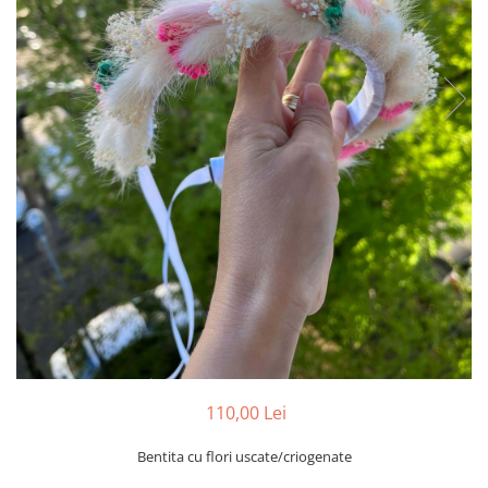
Tablou cu licheni Prietena
Tablou licheni pentru Barbati
Tablouri 40/30
Tablouri cu licheni pe canvas
Tablouri cu licheni pentru Nasi si
Fini
Tablouri fluturi
110,00 Lei
Bentita cu flori uscate/criogenate