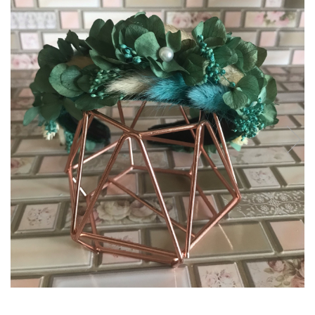
Tablou cu licheni Prietena
Tablou licheni pentru Barbati
Tablouri 40/30
Tablouri cu licheni pe canvas
Tablouri cu licheni pentru Nasi
si Fini
Tablouri fluturi