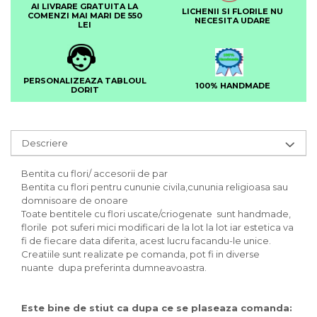
AI LIVRARE GRATUITA LA
LICHENII SI FLORILE NU
COMENZI MAI MARI DE 550
NECESITA UDARE
LEI
PERSONALIZEAZA TABLOUL
100% HANDMADE
DORIT
Descriere
Bentita cu flori/ accesorii de par
Bentita cu flori pentru cununie civila,cununia religioasa sau
domnisoare de onoare
Toate bentitele cu flori uscate/criogenate sunt handmade,
florile pot suferi mici modificari de la lot la lot iar estetica va
fi de fiecare data diferita, acest lucru facandu-le unice.
Creatiile sunt realizate pe comanda, pot fi in diverse
nuante dupa preferinta dumneavoastra.
Este bine de stiut ca dupa ce se plaseaza comanda: