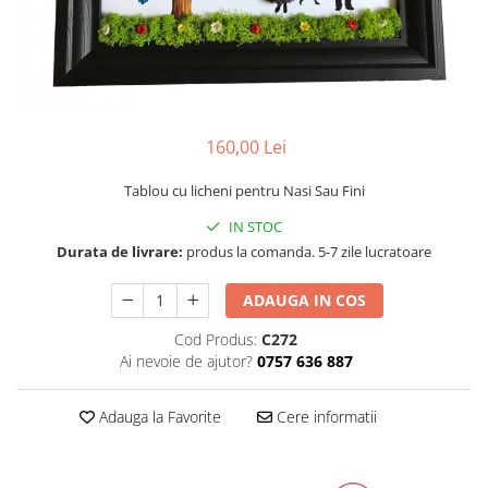
Tablou cu licheni Prietena
Tablou licheni pentru Barbati
Tablouri 40/30
Tablouri cu licheni pe canvas
Tablouri cu licheni pentru Nasi si
160,00 Lei
Fini
Tablouri fluturi
Tablou cu licheni pentru Nasi Sau Fini
IN STOC
Durata de livrare:
produs la comanda. 5-7 zile lucratoare
ADAUGA IN COS
Cod Produs:
C272
Ai nevoie de ajutor?
0757 636 887
Adauga la Favorite
Cere informatii