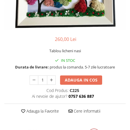
Tablou cu licheni Prietena
Tablou licheni pentru Barbati
Tablouri 40/30
Tablouri cu licheni pe canvas
Tablouri cu licheni pentru Nasi si
260,00 Lei
Fini
Tablouri fluturi
Tablou licheni nasi
IN STOC
Durata de livrare:
produs la comanda. 5-7 zile lucratoare
ADAUGA IN COS
Cod Produs:
C225
Ai nevoie de ajutor?
0757 636 887
Adauga la Favorite
Cere informatii