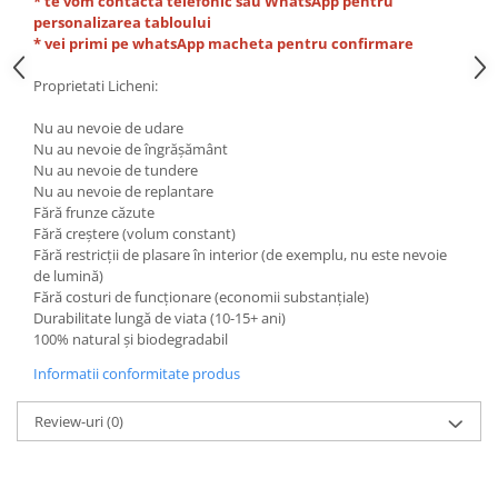
* te vom contacta telefonic sau WhatsApp pentru
personalizarea tabloului
* vei primi pe whatsApp macheta pentru confirmare
Proprietati Licheni:
Nu au nevoie de udare
Nu au nevoie de îngrășământ
Nu au nevoie de tundere
Nu au nevoie de replantare
Fără frunze căzute
Fără creștere (volum constant)
Fără restricții de plasare în interior (de exemplu, nu este nevoie
de lumină)
Fără costuri de funcționare (economii substanțiale)
Durabilitate lungă de viata (10-15+ ani)
100% natural și biodegradabil
Informatii conformitate produs
Review-uri
(0)