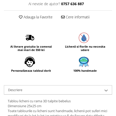
Ai nevoie de ajutor?
0757 636 887
Adauga la Favorite
Cere informatii
Ai livrare gratuita la comenzi
Lichenii si florile nu necesita
mai mari de 550 lei
udare
Personalizeaza tabloul dorit
100% handmade
Descriere
Tablou licheni cu rama 3D talpite bebelus
Dimensiune 25x25 cm
Toate tablourile cu licheni sunt handmade, lichenii pot suferi mici
modificari de la lot la lot iar estetica va fi de fiecare data diferita,