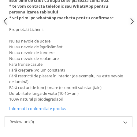
Este bine de stiut ca dupa ce se plaseaza comanda:
* te vom contacta telefonic sau WhatsApp pentru
personalizarea tabloului
* vei primi pe whatsApp macheta pentru confirmare
Proprietati Licheni:
Nu au nevoie de udare
Nu au nevoie de îngrășământ
Nu au nevoie de tundere
Nu au nevoie de replantare
Fără frunze căzute
Fără creștere (volum constant)
Fără restricții de plasare în interior (de exemplu, nu este nevoie
de lumină)
Fără costuri de funcționare (economii substanțiale)
Durabilitate lungă de viata (10-15+ ani)
100% natural și biodegradabil
Informatii conformitate produs
Review-uri
(0)