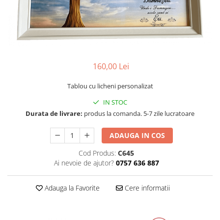
Tablou cu licheni Prietena
Tablou licheni pentru Barbati
Tablouri 40/30
Tablouri cu licheni pe canvas
Tablouri cu licheni pentru Nasi si
160,00 Lei
Fini
Tablouri fluturi
Tablou cu licheni personalizat
IN STOC
Durata de livrare:
produs la comanda. 5-7 zile lucratoare
ADAUGA IN COS
Cod Produs:
C645
Ai nevoie de ajutor?
0757 636 887
Adauga la Favorite
Cere informatii