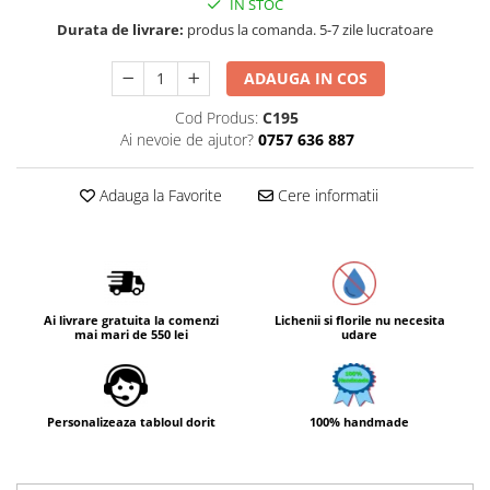
IN STOC
Durata de livrare:
produs la comanda. 5-7 zile lucratoare
ADAUGA IN COS
Cod Produs:
C195
Ai nevoie de ajutor?
0757 636 887
Adauga la Favorite
Cere informatii
Ai livrare gratuita la comenzi
Lichenii si florile nu necesita
mai mari de 550 lei
udare
Personalizeaza tabloul dorit
100% handmade