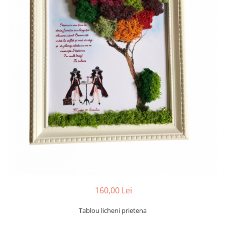
Tablou cu licheni Prietena
Tablou licheni pentru Barbati
Tablouri 40/30
Tablouri cu licheni pe canvas
Tablouri cu licheni pentru Nasi si
Fini
Tablouri fluturi
160,00 Lei
Tablou licheni prietena