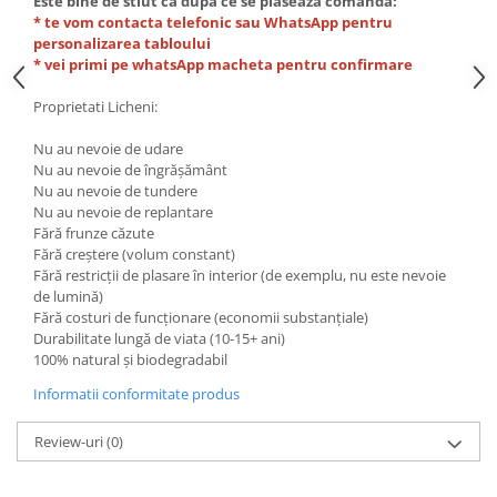
Este bine de stiut ca dupa ce se plaseaza comanda:
* te vom contacta telefonic sau WhatsApp pentru
personalizarea tabloului
* vei primi pe whatsApp macheta pentru confirmare
Proprietati Licheni:
Nu au nevoie de udare
Nu au nevoie de îngrășământ
Nu au nevoie de tundere
Nu au nevoie de replantare
Fără frunze căzute
Fără creștere (volum constant)
Fără restricții de plasare în interior (de exemplu, nu este nevoie
de lumină)
Fără costuri de funcționare (economii substanțiale)
Durabilitate lungă de viata (10-15+ ani)
100% natural și biodegradabil
Informatii conformitate produs
Review-uri
(0)