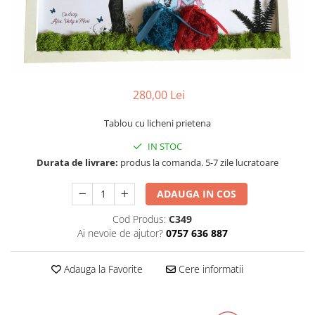
Tablou cu licheni Prietena
Tablou licheni pentru Barbati
Tablouri 40/30
Tablouri cu licheni pe canvas
Tablouri cu licheni pentru Nasi si
280,00 Lei
Fini
Tablouri fluturi
Tablou cu licheni prietena
IN STOC
Durata de livrare:
produs la comanda. 5-7 zile lucratoare
ADAUGA IN COS
Cod Produs:
C349
Ai nevoie de ajutor?
0757 636 887
Adauga la Favorite
Cere informatii