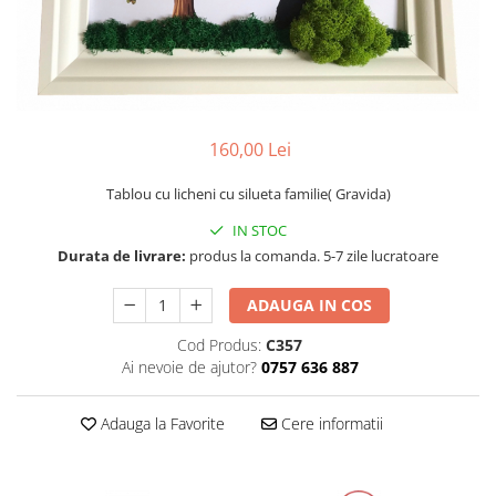
Tablou cu licheni Prietena
Tablou licheni pentru Barbati
Tablouri 40/30
Tablouri cu licheni pe canvas
Tablouri cu licheni pentru Nasi si
160,00 Lei
Fini
Tablouri fluturi
Tablou cu licheni cu silueta familie( Gravida)
IN STOC
Durata de livrare:
produs la comanda. 5-7 zile lucratoare
ADAUGA IN COS
Cod Produs:
C357
Ai nevoie de ajutor?
0757 636 887
Adauga la Favorite
Cere informatii