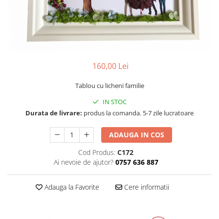
Tablou cu licheni Prietena
Tablou licheni pentru Barbati
Tablouri 40/30
Tablouri cu licheni pe canvas
Tablouri cu licheni pentru Nasi si
160,00 Lei
Fini
Tablouri fluturi
Tablou cu licheni familie
IN STOC
Durata de livrare:
produs la comanda. 5-7 zile lucratoare
ADAUGA IN COS
Cod Produs:
C172
Ai nevoie de ajutor?
0757 636 887
Adauga la Favorite
Cere informatii