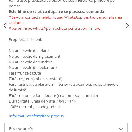
Rama este prevazuta cu picior de sustinere si cu prindere pe
perete.
Este bine de stiut ca dupa ce se plaseaza comanda:
* te vom contacta telefonic sau WhatsApp pentru personalizarea
tabloului
* vei primi pe whatsApp macheta pentru confirmare
Proprietati Licheni:
Nu au nevoie de udare
Nu au nevoie de îngrășământ
Nu au nevoie de tundere
Nu au nevoie de replantare
Fără frunze căzute
Fără creștere (volum constant)
Fără restricții de plasare în interior (de exemplu, nu este nevoie
de lumină)
Fără costuri de funcționare (economii substanțiale)
Durabilitate lungă de viata (10-15+ ani)
100% natural și biodegradabil
Informatii conformitate produs
Review-uri
(0)