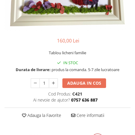
Tablou cu licheni Prietena
Tablou licheni pentru Barbati
Tablouri 40/30
Tablouri cu licheni pe canvas
Tablouri cu licheni pentru Nasi si
160,00 Lei
Fini
Tablouri fluturi
Tablou licheni familie
IN STOC
Durata de livrare:
produs la comanda. 5-7 zile lucratoare
ADAUGA IN COS
Cod Produs:
C421
Ai nevoie de ajutor?
0757 636 887
Adauga la Favorite
Cere informatii