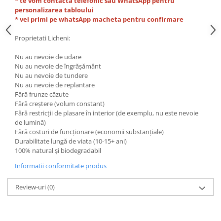
* te vom contacta telefonic sau WhatsApp pentru
personalizarea tabloului
* vei primi pe whatsApp macheta pentru confirmare
Proprietati Licheni:
Nu au nevoie de udare
Nu au nevoie de îngrășământ
Nu au nevoie de tundere
Nu au nevoie de replantare
Fără frunze căzute
Fără creștere (volum constant)
Fără restricții de plasare în interior (de exemplu, nu este nevoie
de lumină)
Fără costuri de funcționare (economii substanțiale)
Durabilitate lungă de viata (10-15+ ani)
100% natural și biodegradabil
Informatii conformitate produs
Review-uri
(0)