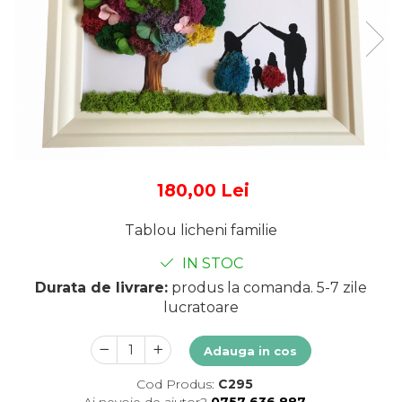
Tablou cu licheni Prietena
Tablou licheni pentru Barbati
Tablouri 40/30
Tablouri cu licheni pe canvas
Tablouri cu licheni pentru Nasi
si Fini
Tablouri fluturi
180,00 Lei
Tablou licheni familie
IN STOC
Durata de livrare:
produs la comanda. 5-7 zile
lucratoare
Adauga in cos
Cod Produs:
C295