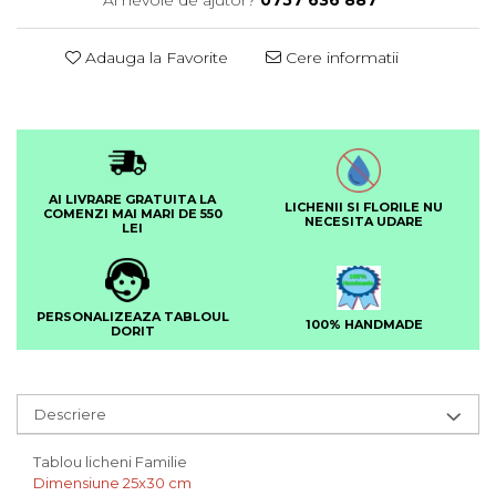
Ai nevoie de ajutor?
0757 636 887
Adauga la Favorite
Cere informatii
AI LIVRARE GRATUITA LA
LICHENII SI FLORILE NU
COMENZI MAI MARI DE 550
NECESITA UDARE
LEI
PERSONALIZEAZA TABLOUL
100% HANDMADE
DORIT
Descriere
Tablou licheni Familie
Dimensiune 25x30 cm