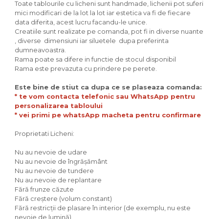
Toate tablourile cu licheni sunt handmade, lichenii pot suferi
mici modificari de la lot la lot iar estetica va fi de fiecare
data diferita, acest lucru facandu-le unice.
Creatiile sunt realizate pe comanda, pot fi in diverse nuante
, diverse dimensiuni iar siluetele dupa preferinta
dumneavoastra.
Rama poate sa difere in functie de stocul disponibil
Rama este prevazuta cu prindere pe perete.
Este bine de stiut ca dupa ce se plaseaza comanda:
* te vom contacta telefonic sau WhatsApp pentru
personalizarea tabloului
* vei primi pe whatsApp macheta pentru confirmare
Proprietati Licheni:
Nu au nevoie de udare
Nu au nevoie de îngrășământ
Nu au nevoie de tundere
Nu au nevoie de replantare
Fără frunze căzute
Fără creștere (volum constant)
Fără restricții de plasare în interior (de exemplu, nu este
nevoie de lumină)