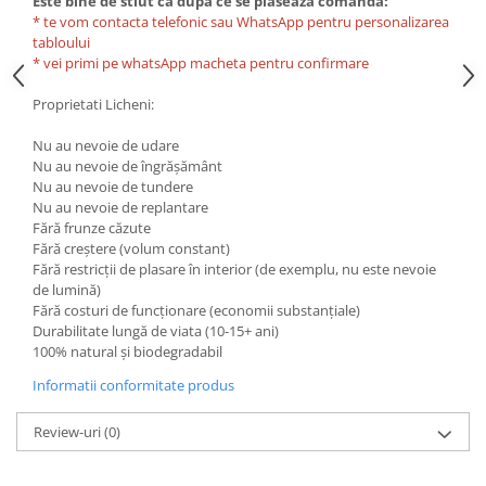
Este bine de stiut ca dupa ce se plaseaza comanda:
* te vom contacta telefonic sau WhatsApp pentru personalizarea
tabloului
* vei primi pe whatsApp macheta pentru confirmare
Proprietati Licheni:
Nu au nevoie de udare
Nu au nevoie de îngrășământ
Nu au nevoie de tundere
Nu au nevoie de replantare
Fără frunze căzute
Fără creștere (volum constant)
Fără restricții de plasare în interior (de exemplu, nu este nevoie
de lumină)
Fără costuri de funcționare (economii substanțiale)
Durabilitate lungă de viata (10-15+ ani)
100% natural și biodegradabil
Informatii conformitate produs
Review-uri
(0)