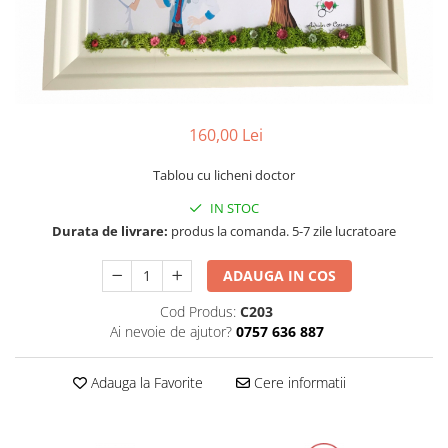
Tablou cu licheni Prietena
Tablou licheni pentru Barbati
Tablouri 40/30
Tablouri cu licheni pe canvas
Tablouri cu licheni pentru Nasi si
160,00 Lei
Fini
Tablouri fluturi
Tablou cu licheni doctor
IN STOC
Durata de livrare:
produs la comanda. 5-7 zile lucratoare
ADAUGA IN COS
Cod Produs:
C203
Ai nevoie de ajutor?
0757 636 887
Adauga la Favorite
Cere informatii