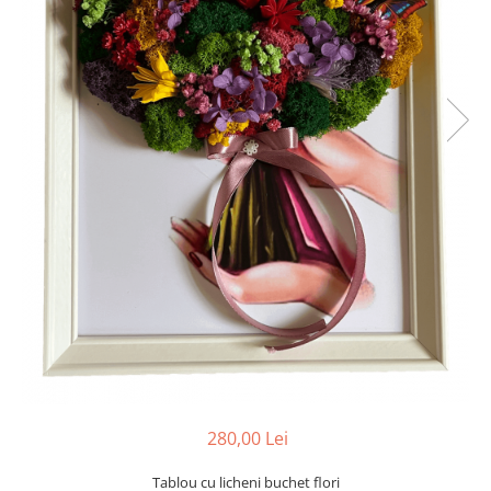
Tablou cu licheni Prietena
Tablou licheni pentru Barbati
Tablouri 40/30
Tablouri cu licheni pe canvas
Tablouri cu licheni pentru Nasi si
Fini
Tablouri fluturi
280,00 Lei
Tablou cu licheni buchet flori