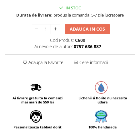
IN STOC
Durata de livrare:
produs la comanda. 5-7 zile lucratoare
ADAUGA IN COS
Cod Produs:
C609
Ai nevoie de ajutor?
0757 636 887
Adauga la Favorite
Cere informatii
Ai livrare gratuita la comenzi
Lichenii si florile nu necesita
mai mari de 550 lei
udare
Personalizeaza tabloul dorit
100% handmade