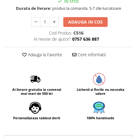
IN STOC
Durata de livrare:
produs la comanda. 5-7 zile lucratoare
ADAUGA IN COS
Cod Produs:
C516
Ai nevoie de ajutor?
0757 636 887
Adauga la Favorite
Cere informatii
Ai livrare gratuita la comenzi
Lichenii si florile nu necesita
mai mari de 550 lei
udare
Personalizeaza tabloul dorit
100% handmade