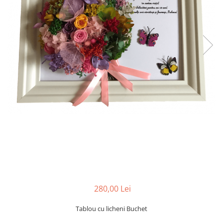
Tablou cu licheni Prietena
Tablou licheni pentru Barbati
Tablouri 40/30
Tablouri cu licheni pe canvas
Tablouri cu licheni pentru Nasi si
Fini
Tablouri fluturi
280,00 Lei
Tablou cu licheni Buchet