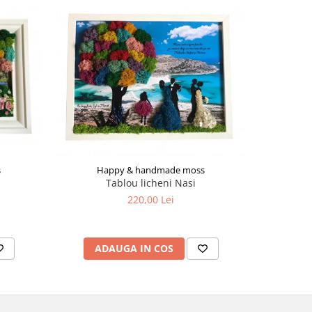
s
Happy & handmade moss
Ha
Tablou licheni Nasi
Tablou
220,00 Lei
ADAUGA IN COS
V