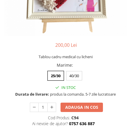
Tablou cu licheni Prietena
Tablou licheni pentru Barbati
Tablouri 40/30
Tablouri cu licheni pe canvas
Tablouri cu licheni pentru Nasi si
Fini
200,00 Lei
Tablouri fluturi
Tablou cadru medical cu licheni
Marime
:
25/30
40/30
IN STOC
Durata de livrare:
produs la comanda. 5-7 zile lucratoare
ADAUGA IN COS
Cod Produs:
C94
Ai nevoie de ajutor?
0757 636 887