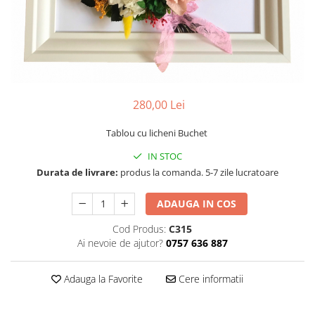
Tablou cu licheni Prietena
Tablou licheni pentru Barbati
Tablouri 40/30
Tablouri cu licheni pe canvas
Tablouri cu licheni pentru Nasi si
Fini
280,00 Lei
Tablouri fluturi
Tablou cu licheni Buchet
IN STOC
Durata de livrare:
produs la comanda. 5-7 zile lucratoare
ADAUGA IN COS
Cod Produs:
C315
Ai nevoie de ajutor?
0757 636 887
Adauga la Favorite
Cere informatii