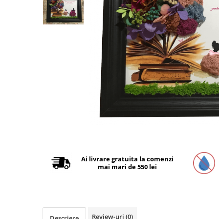
Tablou cu licheni Prietena
Tablou licheni pentru Barbati
Tablouri 40/30
Tablouri cu licheni pe canvas
Tablouri cu licheni pentru Nasi si
Fini
Tablouri fluturi
Distribuie
pe
Facebook
Ai livrare gratuita la comenzi
mai mari de 550 lei
Review-uri
(0)
Descriere