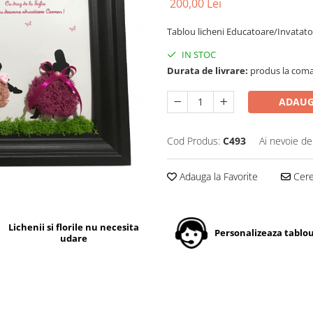
200,00 Lei
Tablou licheni Educatoare/Invatat
IN STOC
Durata de livrare:
produs la coman
ADAUG
Cod Produs:
C493
Ai nevoie de
Adauga la Favorite
Cere 
Lichenii si florile nu necesita
Personalizeaza tablou
udare