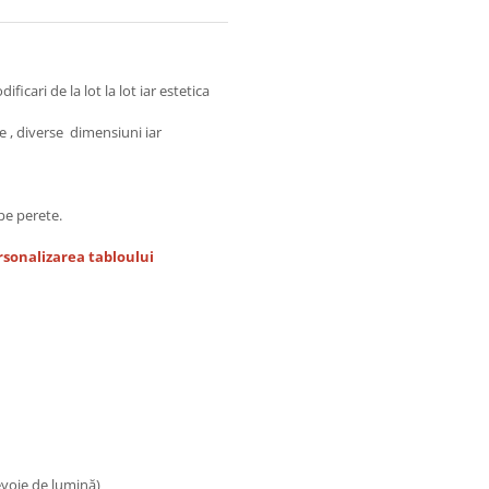
icari de la lot la lot iar estetica
e , diverse dimensiuni iar
pe perete.
sonalizarea tabloului
nevoie de lumină)