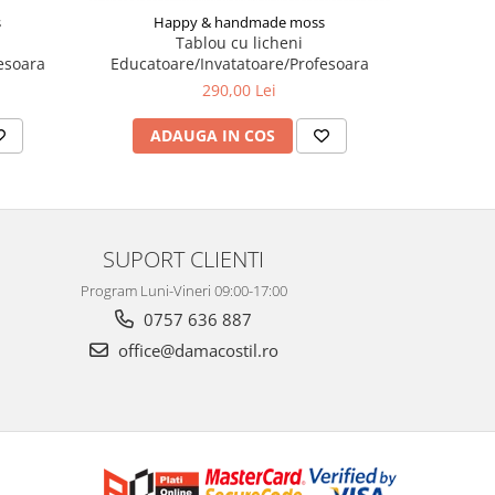
s
Ha
Happy & handmade moss
Tablou cu licheni
esoara
Educato
Educatoare/Invatatoare/Profesoara
290,00 Lei
V
ADAUGA IN COS
SUPORT CLIENTI
Program Luni-Vineri 09:00-17:00
0757 636 887
office@damacostil.ro