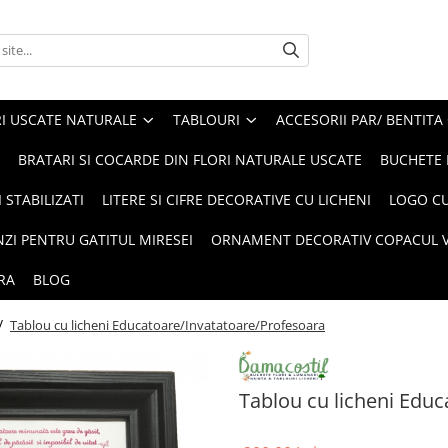
I USCATE NATURALE
TABLOURI
ACCESORII PAR/ BENTITA
BRATARI SI COCARDE DIN FLORI NATURALE USCATE
BUCHETE 
 STABILIZATI
LITERE SI CIFRE DECORATIVE CU LICHENI
LOGO CU
NZI PENTRU GATITUL MIRESEI
ORNAMENT DECORATIV COPACUL VI
RA
BLOG
 /
Tablou cu licheni Educatoare/Invatatoare/Profesoara
Tablou cu licheni Edu