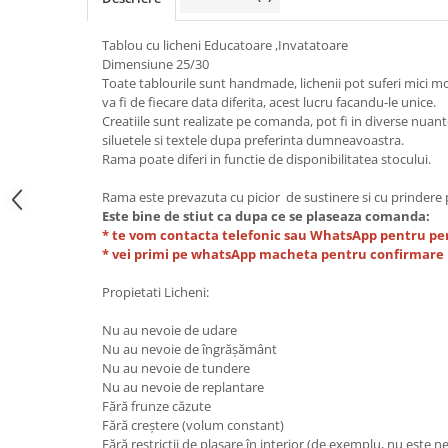
Tablou cu licheni Educatoare ,Invatatoare
Dimensiune 25/30
Toate tablourile sunt handmade, lichenii pot suferi mici modif
va fi de fiecare data diferita, acest lucru facandu-le unice.
Creatiile sunt realizate pe comanda, pot fi in diverse nuant
siluetele si textele dupa preferinta dumneavoastra.
Rama poate diferi in functie de disponibilitatea stocului.
Rama este prevazuta cu picior de sustinere si cu prindere 
Este bine de stiut ca dupa ce se plaseaza comanda:
* te vom contacta telefonic sau WhatsApp pentru per
* vei primi pe whatsApp macheta pentru confirmare
Propietati Licheni:
Nu au nevoie de udare
Nu au nevoie de îngrășământ
Nu au nevoie de tundere
Nu au nevoie de replantare
Fără frunze căzute
Fără creștere (volum constant)
Fără restricții de plasare în interior (de exemplu, nu este 