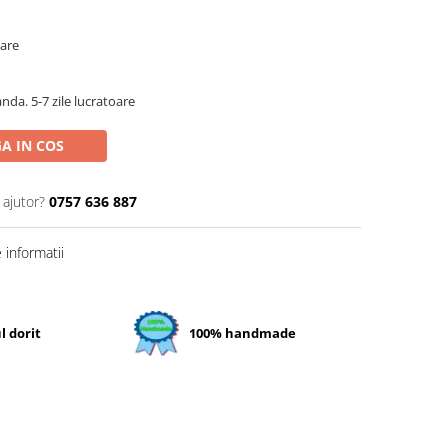
oare
da. 5-7 zile lucratoare
A IN COS
 ajutor?
0757 636 887
informatii
l dorit
100% handmade