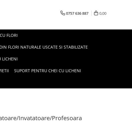
0757 636 887
0,00
 CU FLORI
DIN FLORI NATURALE USCATE SI STABILIZATE
 LICHENI
ETII
SUPORT PENTRU CHEI CU LICHENI
catoare/Invatatoare/Profesoara