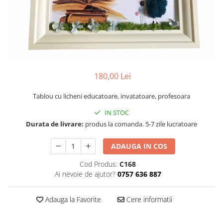
Tablou cu licheni Prietena
Tablou licheni pentru Barbati
Tablouri 40/30
Tablouri cu licheni pe canvas
Tablouri cu licheni pentru Nasi si
Fini
180,00 Lei
Tablouri fluturi
Tablou cu licheni educatoare, invatatoare, profesoara
IN STOC
Durata de livrare:
produs la comanda. 5-7 zile lucratoare
ADAUGA IN COS
Cod Produs:
C168
Ai nevoie de ajutor?
0757 636 887
Adauga la Favorite
Cere informatii