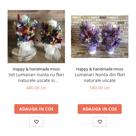
Happy & handmade moss
Happy & handmade moss
Lumanari Nunta din flori
Set Lumanari nunta cu flori
naturale uscate
naturale uscate si
criogenate
580,00 Lei
480,00 Lei
ADAUGA IN COS
ADAUGA IN COS