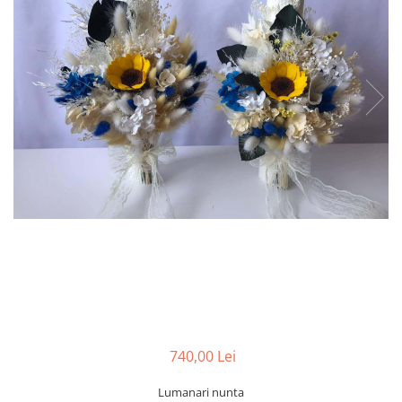
Tablou cu licheni Prietena
Tablou licheni pentru Barbati
Tablouri 40/30
Tablouri cu licheni pe canvas
Tablouri cu licheni pentru Nasi si
Fini
Tablouri fluturi
740,00 Lei
Lumanari nunta