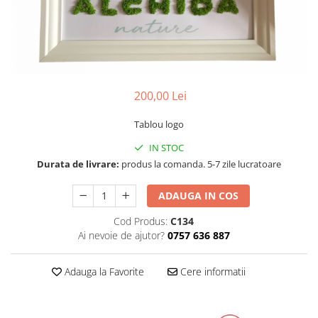
Tablou cu licheni Prietena
Tablou licheni pentru Barbati
Tablouri 40/30
Tablouri cu licheni pe canvas
Tablouri cu licheni pentru Nasi si
200,00 Lei
Fini
Tablouri fluturi
Tablou logo
IN STOC
Durata de livrare:
produs la comanda. 5-7 zile lucratoare
ADAUGA IN COS
Cod Produs:
C134
Ai nevoie de ajutor?
0757 636 887
Adauga la Favorite
Cere informatii