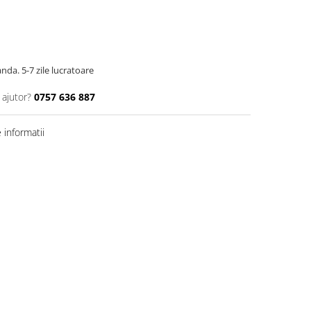
da. 5-7 zile lucratoare
 ajutor?
0757 636 887
informatii
Distribuie
pe
Facebook