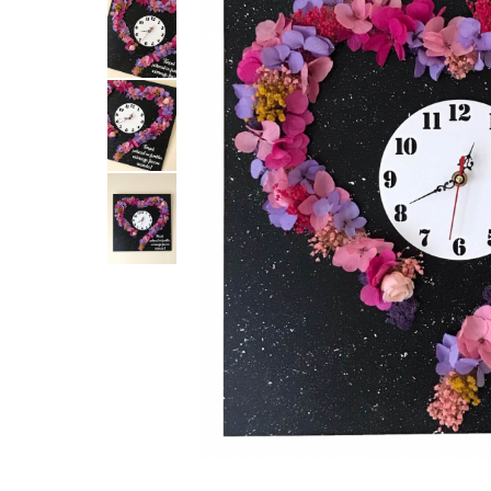
Tablou cu licheni Prietena
Tablou licheni pentru Barbati
Tablouri 40/30
Tablouri cu licheni pe canvas
Tablouri cu licheni pentru Nasi si
Fini
Tablouri fluturi