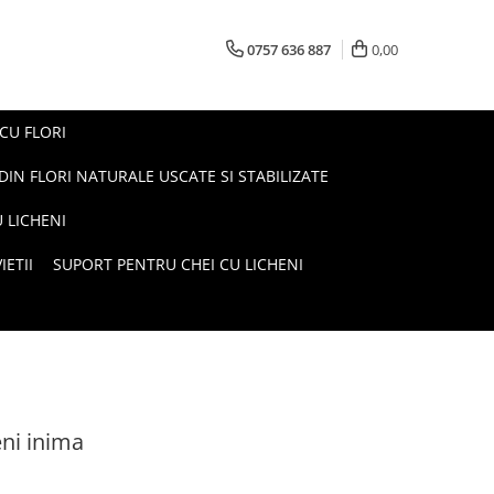
0757 636 887
0,00
 CU FLORI
DIN FLORI NATURALE USCATE SI STABILIZATE
 LICHENI
ETII
SUPORT PENTRU CHEI CU LICHENI
eni inima