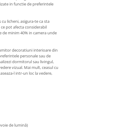
izate in functie de preferintele
u licheni, asigura-te ca sta
 ce pot afecta considerabil
ate de minim 40% in camera unde
umitor decoratiuni interioare din
 preferintele personale sau de
nalizezi dormitorul sau livingul,
edere vizual. Mai mult, ceasul cu
seaza-l intr-un loc la vedere,
nevoie de lumină)