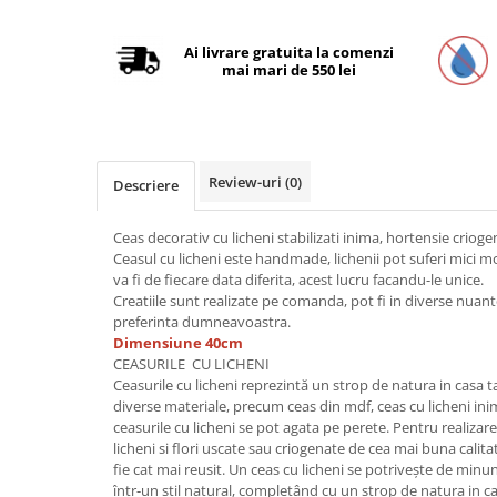
Ai livrare gratuita la comenzi
mai mari de 550 lei
Review-uri
(0)
Descriere
Ceas decorativ cu licheni stabilizati inima, hortensie crioge
Ceasul cu licheni este handmade, lichenii pot suferi mici modi
va fi de fiecare data diferita, acest lucru facandu-le unice.
Creatiile sunt realizate pe comanda, pot fi in diverse nuan
preferinta dumneavoastra.
Dimensiune 40cm
CEASURILE CU LICHENI
Ceasurile cu licheni reprezintă un strop de natura in casa t
diverse materiale, precum ceas din mdf, ceas cu licheni inim
ceasurile cu licheni se pot agata pe perete. Pentru realizare
licheni si flori uscate sau criogenate de cea mai buna calitat
fie cat mai reusit. Un ceas cu licheni se potrivește de minu
într-un stil natural, completând cu un strop de natura in cas