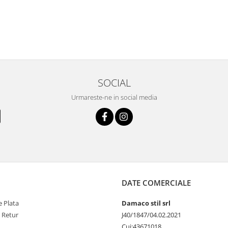
SOCIAL
Urmareste-ne in social media
DATE COMERCIALE
 Plata
Damaco stil srl
e Retur
J40/1847/04.02.2021
Cui:43671018