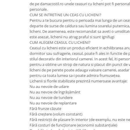
de pe damacostil.ro unele ceasuri cu licheni pot fi personal
personale.
CUM SE INTRETINE UN CEAS CU LICHENI?
Pentru a te bucura pentru o perioada mai lunga de un ceas c
departe de surse de caldura sau lumina soarelui puternica,
licheni. De asemenea, este recomandat sa aveti o umidit
este asezat, lichenii nu atrag praful si sunt ignifugi
CUM ALEGEM CEASUL CU LICHENI?
Ceasul cu licheni este un produs eficient in echilibrarea an
dormitor sau sufragerie, ceasul, poate fi ales in functie de
stilul decorativ din interiorul camerei. In acest fel, iti perso
pentru a obtine un strop de natura si placut din punct de v
licheni de pe perete poate adauga valoare camerei, asadar a
pentru ca toata lumea sa-i poate admira frumusețea.
Lichenii si florile stabilizate prezintă numeroase avantaje:
Nu au nevoie de udare
Nu au nevoie de îngrășământ
Nu au nevoie de tundere
Nu au nevoie de replantare
Fără frunze căzute
Fără creștere (volum constant)
Fără restricții de plasare în interior (de exemplu, nu este 
Fără costuri de funcționare (economii substanțiale)