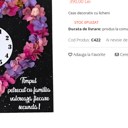
390,00 Lei
Ceas decorativ cu licheni
STOC EPUIZAT
Durata de livrare:
produs la coman
Cod Produs:
C422
Ai nevoie de
Adauga la Favorite
Cere 