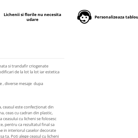
Lichenii si florile nu necesita
Personalizeaza tablou
udare
nata si trandafir criogenate
ficari de la lot la lot iar estetica
te , diverse mesaje dupa
a, ceasul este confecționat din
a, ceas cu cadran din plastic,
a ceasului cu licheni se folosesc
e, pentru ca rezultatul final sa
ne in interiorul caselor decorate
a ta. Poți alege ceasul cu licheni