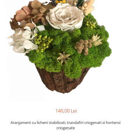
Tablou cu licheni Prietena
Tablou licheni pentru Barbati
Tablouri 40/30
Tablouri cu licheni pe canvas
Tablouri cu licheni pentru Nasi si
Fini
Tablouri fluturi
140,00 Lei
Aranjament cu licheni stabilizati, trandafiri criogenati si hortensi
criogenate