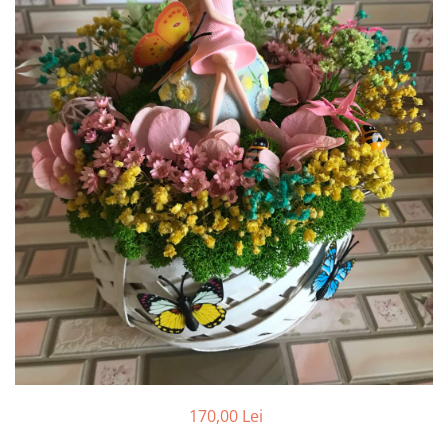
Tablou cu licheni Prietena
Tablou licheni pentru Barbati
Tablouri 40/30
Tablouri cu licheni pe canvas
Tablouri cu licheni pentru Nasi si
Fini
Tablouri fluturi
170,00 Lei