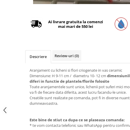
Distribuie
pe
Facebook
Ai livrare gratuita la comenzi
mai mari de 550 lei
Review-uri
(0)
Descriere
Aranjament cu licheni si flori criogenate in vas ceramic
Dimensiune: H 9-11 cm / diametru 10- 12 cm
dimensiunil
diferi in functie de plantele/florile folosite
Toate aranjamentele sunt unice, lichenii pot suferi mici modif
va fi de fiecare data diferita, acest lucru facandu-le unice.
Creatiile sunt realizate pe comanda, pot fi in diverse nuan
dumneavoastra.
Este bine de stiut ca dupa ce se plaseaza comanda:
* te vom contacta telefonic sau WhatsApp pentru confirm