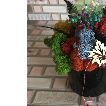
Tablou cu licheni Prietena
Tablou licheni pentru Barbati
Tablouri 40/30
Tablouri cu licheni pe canvas
Tablouri cu licheni pentru Nasi si
Fini
Tablouri fluturi