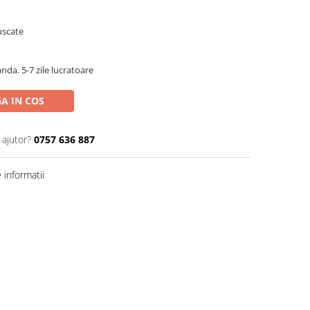
 uscate
da. 5-7 zile lucratoare
A IN COS
 ajutor?
0757 636 887
informatii