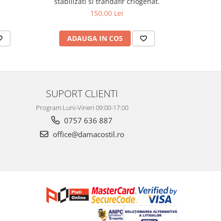
stabilizati si trandafir criogenat.
150,00 Lei
ADAUGA IN COS
AD
SUPORT CLIENTI
Program Luni-Vineri 09:00-17:00
0757 636 887
office@damacostil.ro