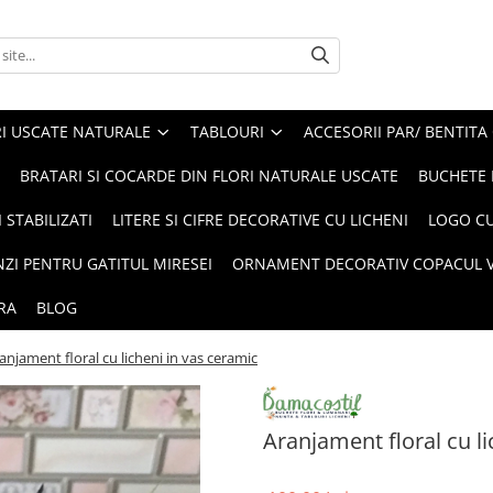
I USCATE NATURALE
TABLOURI
ACCESORII PAR/ BENTITA
BRATARI SI COCARDE DIN FLORI NATURALE USCATE
BUCHETE 
 STABILIZATI
LITERE SI CIFRE DECORATIVE CU LICHENI
LOGO CU
NZI PENTRU GATITUL MIRESEI
ORNAMENT DECORATIV COPACUL VI
RA
BLOG
anjament floral cu licheni in vas ceramic
Aranjament floral cu l