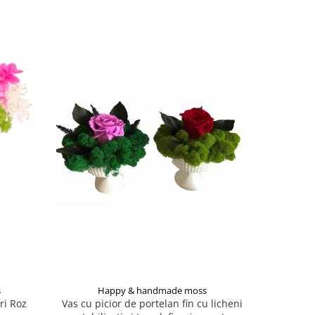
s
Happy & handmade moss
Ha
ri Roz
Vas cu picior de portelan fin cu licheni
Aran