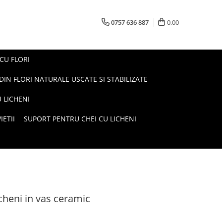
0757 636 887
0,00
 CU FLORI
DIN FLORI NATURALE USCATE SI STABILIZATE
 LICHENI
ETII
SUPORT PENTRU CHEI CU LICHENI
icheni in vas ceramic