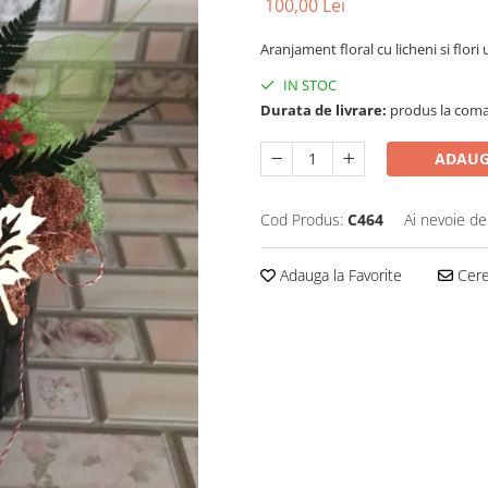
100,00 Lei
Aranjament floral cu licheni si flori
IN STOC
Durata de livrare:
produs la coman
ADAUG
Cod Produs:
C464
Ai nevoie de
Adauga la Favorite
Cere 