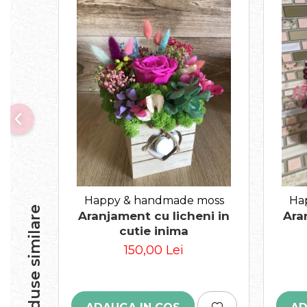
Happy & handmade moss
Ha
Produse similare
Aranjament cu licheni in
Ara
cutie inima
150,00 Lei