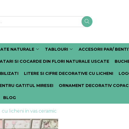
CATE NATURALE
TABLOURI
ACCESORII PAR/ BENTI
ATARI SI COCARDE DIN FLORI NATURALE USCATE
BUCHE
BILIZATI
LITERE SI CIFRE DECORATIVE CU LICHENI
LOGO
PENTRU GATITUL MIRESEI
ORNAMENT DECORATIV COPACUL
BLOG
 cu licheni in vas ceramic