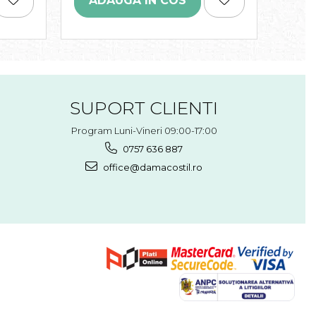
ADAUGA IN COS
AD
SUPORT CLIENTI
Program Luni-Vineri 09:00-17:00
0757 636 887
office@damacostil.ro