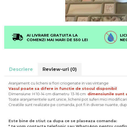
AI LIVRARE GRATUITA LA
LIC
COMENZI MAI MARI DE 550 LEI
NE
Descriere
Review-uri
(0)
Aranjament cu licheni si flori criogenate in vas vintange
Vasul poate sa difere in functie de stocul disponibil
Dimensiune: H 10-14 cm diametru 13-16 cm
dimensiunile sunt a
Toate aranjamentele sunt unice, lichenii pot suferi mici modificari d
Creatiile sunt realizate pe comanda, pot fi in diverse nuante, d
Este bine de stiut ca dupa ce se plaseaza comanda:
* te vom contacta telefonic sau WhatsApp pentru confi