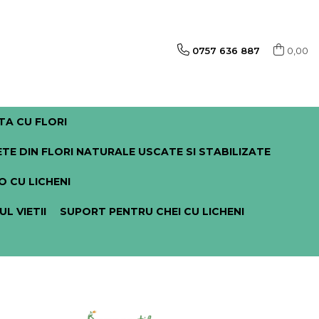
0757 636 887
0,00
TA CU FLORI
TE DIN FLORI NATURALE USCATE SI STABILIZATE
 CU LICHENI
 VIETII
SUPORT PENTRU CHEI CU LICHENI