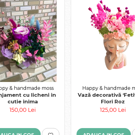
ppy & handmade moss
Happy & handmade m
njament cu licheni in
Vază decorativă ‘Feti
cutie inima
Flori Roz
150,00 Lei
125,00 Lei