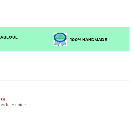
Distribuie
pe
Facebook
TABLOUL
100% HANDMADE
ite
candu-le unice.