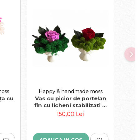
oss
Happy & handmade moss
Ha
ța cu
Vas cu picior de portelan
A
fin cu licheni stabilizati si
trandafir criogenat.
150,00 Lei