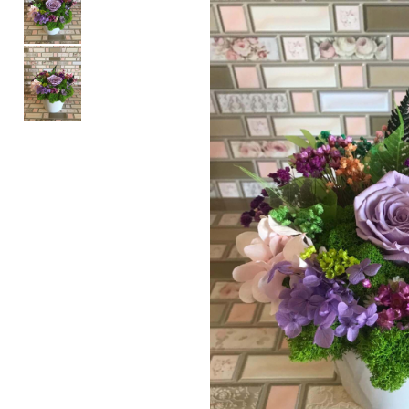
Tablou cu licheni Prietena
Tablou licheni pentru Barbati
Tablouri 40/30
Tablouri cu licheni pe canvas
Tablouri cu licheni pentru Nasi
si Fini
Tablouri fluturi