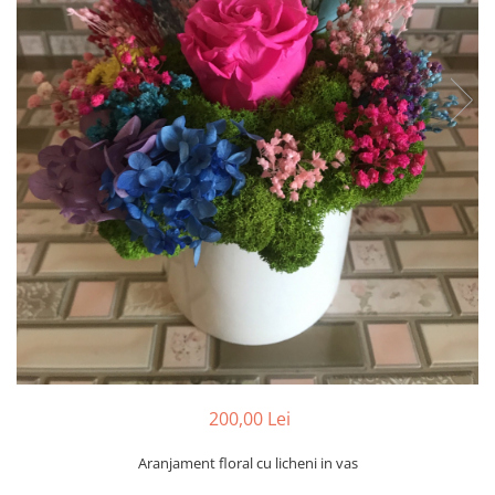
Tablou cu licheni Prietena
Tablou licheni pentru Barbati
Tablouri 40/30
Tablouri cu licheni pe canvas
Tablouri cu licheni pentru Nasi si
Fini
Tablouri fluturi
200,00 Lei
Aranjament floral cu licheni in vas