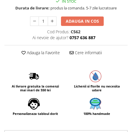
IN STOC
Durata de livrare:
produs la comanda. 5-7 zile lucratoare
ADAUGA IN COS
Cod Produs:
C562
Ai nevoie de ajutor?
0757 636 887
Adauga la Favorite
Cere informatii
Ai livrare gratuita la comenzi
Lichenii si florile nu necesita
mai mari de 550 lei
udare
Personalizeaza tabloul dorit
100% handmade