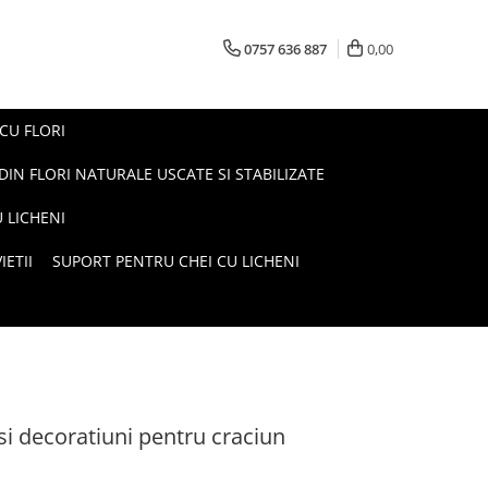
0757 636 887
0,00
 CU FLORI
DIN FLORI NATURALE USCATE SI STABILIZATE
 LICHENI
ETII
SUPORT PENTRU CHEI CU LICHENI
si decoratiuni pentru craciun