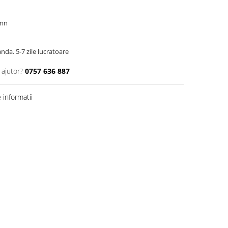
emn
da. 5-7 zile lucratoare
 ajutor?
0757 636 887
informatii