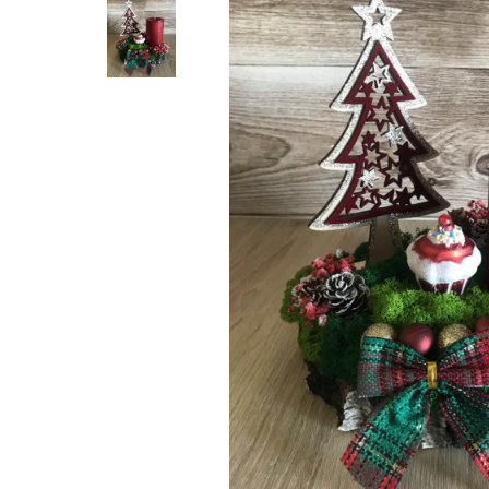
Tablou cu licheni Prietena
Tablou licheni pentru Barbati
Tablouri 40/30
Tablouri cu licheni pe canvas
Tablouri cu licheni pentru Nasi si
Fini
Tablouri fluturi