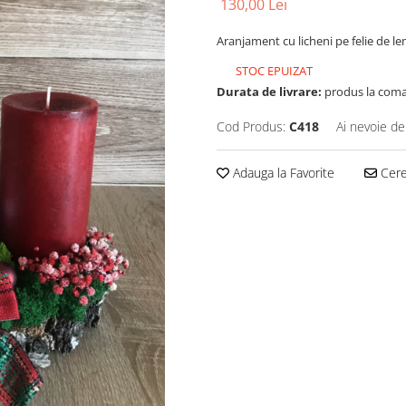
130,00 Lei
Aranjament cu licheni pe felie de l
STOC EPUIZAT
Durata de livrare:
produs la coman
Cod Produs:
C418
Ai nevoie de
Adauga la Favorite
Cere 