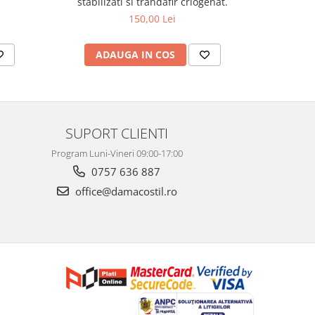
stabilizati si trandafir criogenat.
150,00 Lei
ADAUGA IN COS
AD
SUPORT CLIENTI
Program Luni-Vineri 09:00-17:00
0757 636 887
office@damacostil.ro