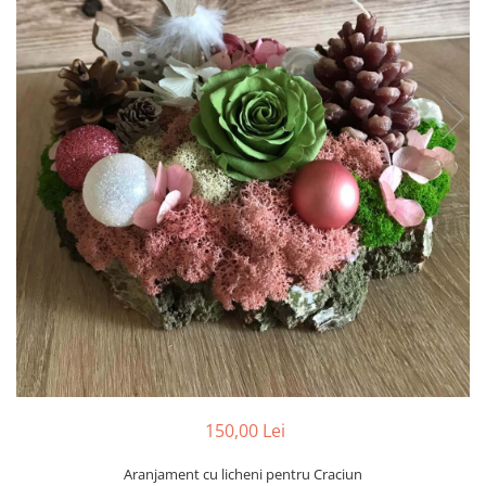
Tablou cu licheni Prietena
Tablou licheni pentru Barbati
Tablouri 40/30
Tablouri cu licheni pe canvas
Tablouri cu licheni pentru Nasi si
Fini
Tablouri fluturi
150,00 Lei
Aranjament cu licheni pentru Craciun