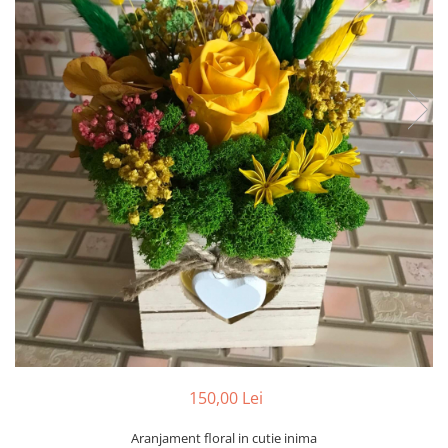
Tablou cu licheni Prietena
Tablou licheni pentru Barbati
Tablouri 40/30
Tablouri cu licheni pe canvas
Tablouri cu licheni pentru Nasi si
Fini
Tablouri fluturi
150,00 Lei
Aranjament floral in cutie inima