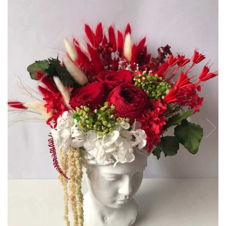
Tablou cu licheni Prietena
Tablou licheni pentru Barbati
Tablouri 40/30
Tablouri cu licheni pe canvas
Tablouri cu licheni pentru Nasi
si Fini
Tablouri fluturi