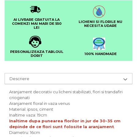
AI LIVRARE GRATUITA LA
LICHENII SI FLORILE NU
COMENZI MAI MARI DE 550
NECESITA UDARE
LEI
PERSONALIZEAZA TABLOUL
100% HANDMADE
DORIT
Descriere
Aranjament decorativ cu licheni stabilizati, flori si trandafiri
criogenati
Aranjament floral in vaza venus
Material: ipsos, ciment
Inaltime vaza: 19cm
Inaltime dupa punearea florilor in jur de 30-35 cm
depinde de ce flori sunt folosite la aranjament
.
Diametru: 16cm